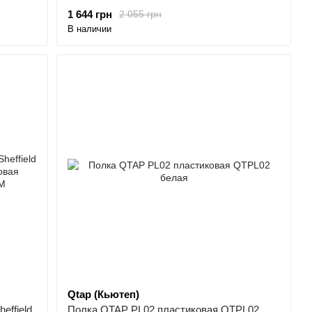
1 644 грн
2 055 грн
В наличии
Qtap (Кьютеп)
effield
Полка QTAP PL02 пластиковая QTPL02