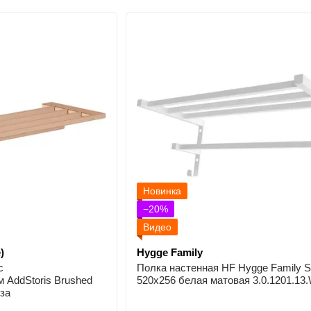
Новинка
−20%
Видео
)
Hygge Family
с
Полка настенная HF Hygge Family Sh
 AddStoris Brushed
520х256 белая матовая 3.0.1201.13
за