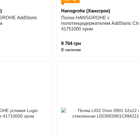
)
Hansgrohe (Хансгрое)
GROHE AddStoris
Полка HANSGROHE с
м
полотенцедержателем AddStoris C
41751000 хром
9 704 грн
В наличии