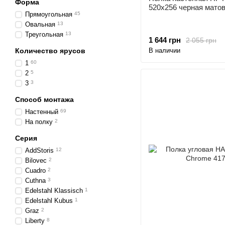
Форма
520х256 черная матов
Прямоугольная
45
Овальная
13
Треугольная
13
1 644 грн
2 055 грн
Количество ярусов
В наличии
1
60
2
5
3
3
Способ монтажа
Настенный
69
На полку
2
Серия
AddStoris
12
Bilovec
2
Cuadro
2
Cuthna
3
Edelstahl Klassisch
1
Edelstahl Kubus
1
Graz
2
Liberty
8