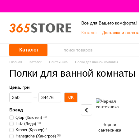
Перейти к основному контенту
Все для Вашего комфорта!
Каталог
Доставка и оплат
Каталог
Главная
Каталог
Сантехника
Полки для ванной комнаты
Полки для ванной комнаты
Цена, грн
От Цена, грн
До Цена, грн
OK
Бренд
Qtap (Кьютеп)
10
Lidz (Лидз)
10
Черная
Kroner (Кронер)
4
сантехника
Hansgrohe (Хансгрое)
56