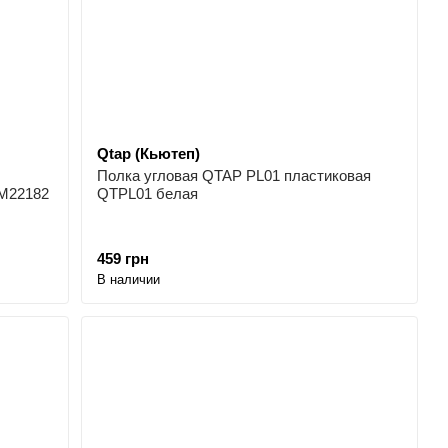
Qtap (Кьютеп)
Полка угловая QTAP PL01 пластиковая
M22182
QTPL01 белая
459 грн
В наличии