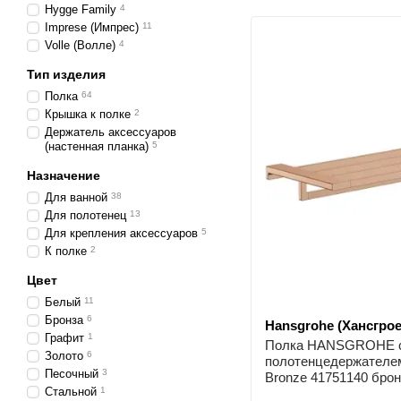
Hygge Family
4
Imprese (Импрес)
11
Volle (Волле)
4
Тип изделия
Полка
64
Крышка к полке
2
Держатель аксессуаров
(настенная планка)
5
Назначение
Для ванной
38
Для полотенец
13
Для крепления аксессуаров
5
К полке
2
Цвет
Белый
11
Бронза
6
Hansgrohe (Хансгрое
Графит
1
Полка HANSGROHE 
Золото
6
полотенцедержателем
Песочный
3
Bronze 41751140 брон
Стальной
1