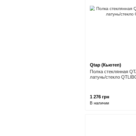
Qtap (Кьютеп)
Полка стеклянная QT
латунь/стекло QTLI
1 276 грн
В наличии