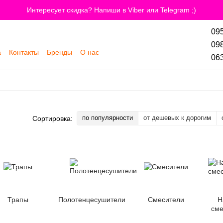
Интересует скидка? Напиши в Viber или Telegram ;)
095
098
а
Контакты
Бренды
О нас
063
по популярности
от дешевых к дорогим
Сортировка:
Трапы
Полотенцесушители
Смесители
Н
сме