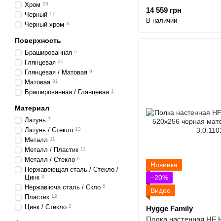
Хром
23
14 559 грн
Черный
17
В наличии
Черный хром
3
Поверхность
Брашированная
5
Глянцевая
25
Глянцевая / Матовая
9
Матовая
31
Брашированная / Глянцевая
1
Материал
Латунь
7
Латунь / Стекло
13
Металл
11
Металл / Пластик
11
Металл / Стекло
6
Новинка
Нержавеющая сталь / Стекло /
Цинк
4
−20%
Нержавіюча сталь / Скло
5
Видео
Пластик
12
Цинк / Стекло
2
Hygge Family
Полка настенная HF H