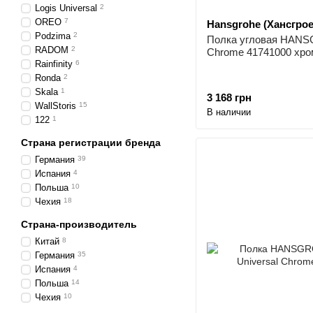
Logis Universal
2
OREO
7
Hansgrohe (Хансгрое
Podzima
2
Полка угловая HANS
RADOM
2
Chrome 41741000 хро
Rainfinity
6
Ronda
2
Skala
1
3 168 грн
WallStoris
15
В наличии
122
1
Страна регистрации бренда
Германия
39
Испания
4
Польша
10
Чехия
18
Страна-производитель
Китай
8
Германия
35
Испания
4
Польша
14
Чехия
10