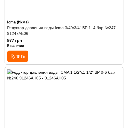
Icma (Икма)
Редуктор давления воды Icma 3/4"х3/4" ВР 1÷4 бар №247
91247AE06
977 грн
В наличии
Купить