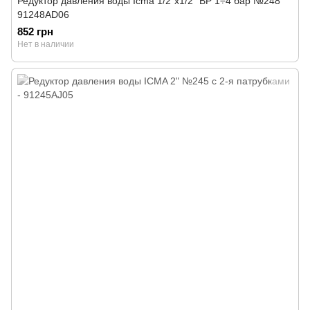
Редуктор давления воды Icma 1/2"х1/2" ВР 1÷4 бар №248
91248AD06
852 грн
Нет в наличии