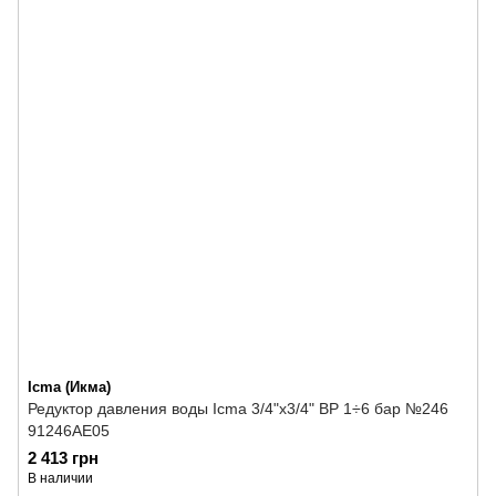
Icma (Икма)
Редуктор давления воды Icma 3/4"х3/4" ВР 1÷6 бар №246
91246AE05
2 413 грн
В наличии