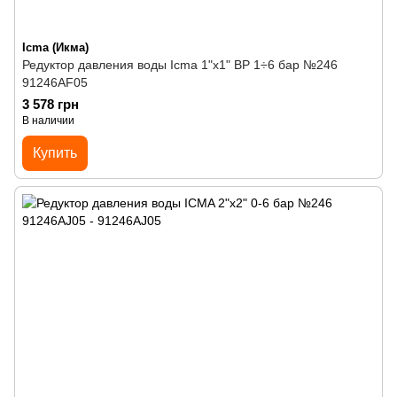
Icma (Икма)
Редуктор давления воды Icma 1"х1" ВР 1÷6 бар №246
91246AF05
3 578 грн
В наличии
Купить