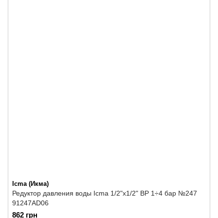
Icma (Икма)
Редуктор давления воды Icma 1/2"х1/2" ВР 1÷4 бар №247
91247AD06
862 грн