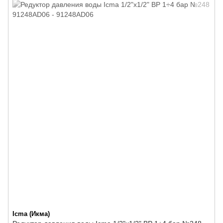
Icma (Икма)