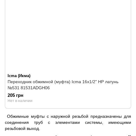
Icma (Икма)
Переходник обжимной (муфта) Icma 16х1/2" НР латунь
№531 81531ADGH06
205 грн
Нет в наличии
Обжимные муфты с наружной резьбой предназначены для
соединения труб с элементами системы, имеющими
резьбовой выход.