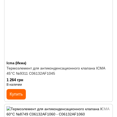
Icma (Икма)
Термоэлемент для антиконденсационного клапана ICMA
45°C №9311 C06132AF1045
1 264 грн
В наличии
Купить