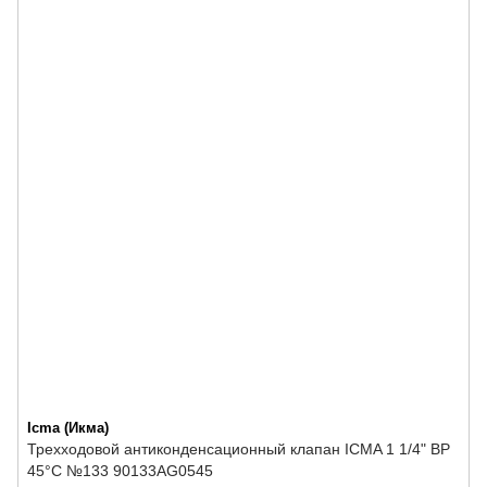
Icma (Икма)
Трехходовой антиконденсационный клапан ICMA 1 1/4" ВР
45°C №133 90133AG0545