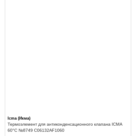
Icma (Икма)
Термоэлемент для антиконденсационного клапана ICMA
60°C №8749 C06132AF1060