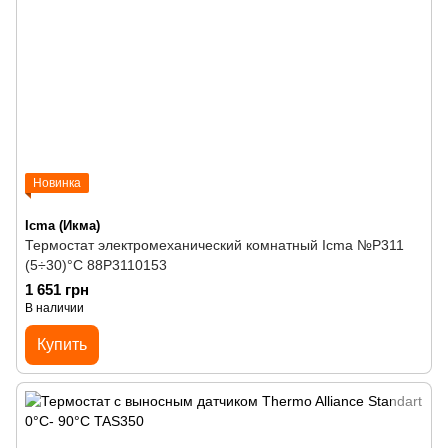
Новинка
Icma (Икма)
Термостат электромеханический комнатный Icma №Р311
(5÷30)°C 88P3110153
1 651 грн
В наличии
Купить