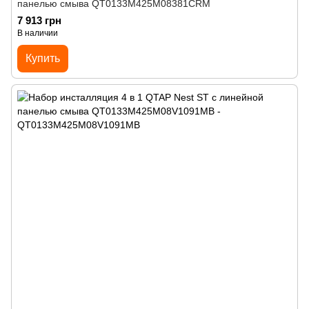
панелью смыва QT0133M425M08381CRM
7 913 грн
В наличии
Купить