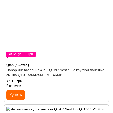
☎ Бонус 100 грн.
Qtap (Кьютеп)
Набор инсталляция 4 в 1 QTAP Nest ST с круглой панелью
смыва QT0133M425M11V1146MB
7 913 грн
В наличии
Купить