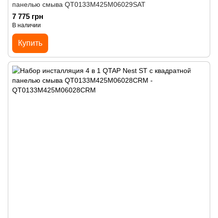
панелью смыва QT0133M425M06029SAT
7 775 грн
В наличии
Купить