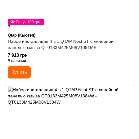
☎ Бонус 100 грн.
Qtap (Кьютеп)
Набор инсталляция 4 в 1 QTAP Nest ST с линейной
панелью смыва QT0133M425M08V1091MB
7 913 грн
В наличии
Купить