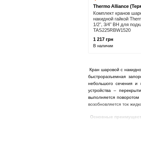
Thermo Alliance (Те
Комплект кранов шар
накидной гайкой Therm
1/2", 3/4" ВН для под
TAS225RBW1520
1 217 грн
В наличии
Кран шаровой с накидной
быстроразъемная запор
небольшого сечения и 
устройства – перекрыт
выполняется поворотом 
возобновляется ток жидк
Основные преимуществ
Для соединения враща
Демонтаж стыка иск