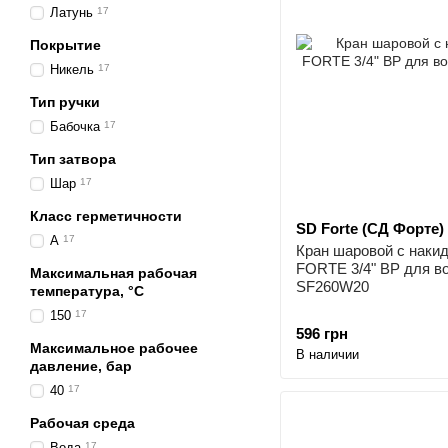
Латунь
17
Покрытие
Никель
17
Тип ручки
Бабочка
17
Тип затвора
Шар
17
Класс герметичности
SD Forte (СД Форте)
А
17
Кран шаровой с накид
FORTE 3/4" ВР для в
Максимальная рабочая
SF260W20
температура, °C
150
17
596 грн
Максимальное рабочее
В наличии
давление, бар
40
17
Рабочая среда
Вода
17