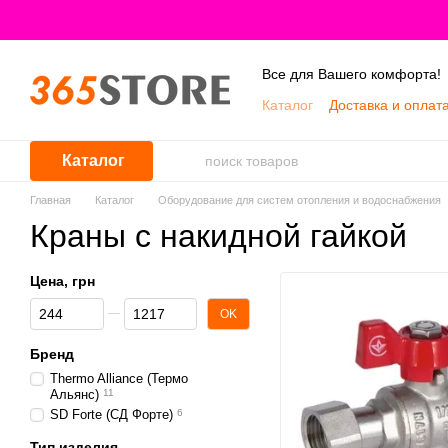
Перейти к основному контенту
Все для Вашего комфорта!
Каталог
Доставка и оплат
Каталог
Главная
Каталог
Оборудование для систем отопления и водоснабжения
Краны с накидной гайкой
Цена, грн
От Цена, грн
До Цена, грн
OK
Бренд
Thermo Alliance (Термо
Альянс)
11
SD Forte (СД Форте)
6
Тип изделия