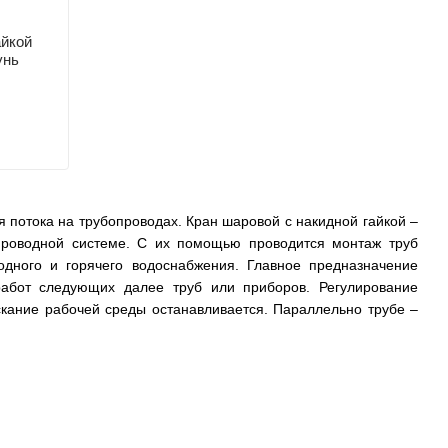
айкой
унь
 потока на трубопроводах. Кран шаровой с накидной гайкой –
проводной системе. С их помощью проводится монтаж труб
одного и горячего водоснабжения. Главное предназначение
работ следующих далее труб или приборов. Регулирование
скание рабочей среды останавливается. Параллельно трубе –
в ограниченном пространстве.
ть гайку. Подобное невозможно, к примеру, при сварном