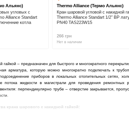
рмо Альянс)
Thermo Alliance (Термо Альянс)
овых угловых с
Кран шаровой угловой с накидной г
o Alliance Standart
Thermo Alliance Standart 1/2" ВР лат
ключенние котла
PN40 TAS223W15
266 грн
Нет в наличии
 гайкой – предназначен для быстрого и многократного перекрытия
ная арматура, которую можно многократно подключать к трубо
подсоединение приборов в локальных отопительных сетях, хол
ие потока жидкости в магистрали для проведения ремонтных 
вентиля: перпендикулярно трубе – отверстие закрывается, пропу
ости.
а крана шарового с накидной гайкой:
ется только гайка, что актуально при условии выполнения работ 
лючает повреждения трубопровода – необходимо лишь открути