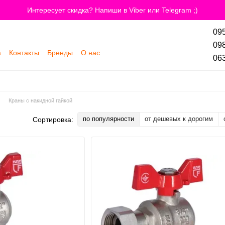
Интересует скидка? Напиши в Viber или Telegram ;)
095
098
а
Контакты
Бренды
О нас
063
Краны с накидной гайкой
по популярности
от дешевых к дорогим
Сортировка: