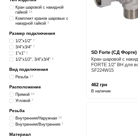
Кран шаровой с накидной
гайкой
14
Комплект кранов шаровых с
накидной гайкой
3
Размер подключения
1/2"х1/2"
7
3/4"x3/4"
7
SD Forte (СД Форте)
1"х1"
1
Кран шаровой с накид
1/2"х1/2"; 3/4"х3/4"
2
FORTE 1/2" ВН для в
Вид подключения
SF224W15
Резьба
17
462 грн
Расположение
В наличии
Прямой
10
Угловой
7
Резьба
Внутренняя/Наружная
10
Внутренняя/Внутренняя
7
Материал