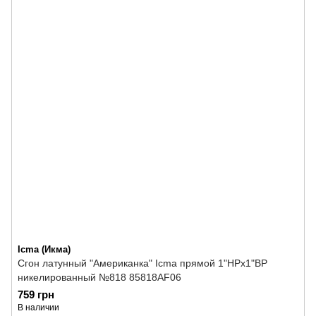
Icma (Икма)
Сгон латунный "Американка" Icma прямой 1"НРх1"ВР
никелированный №818 85818AF06
759 грн
В наличии