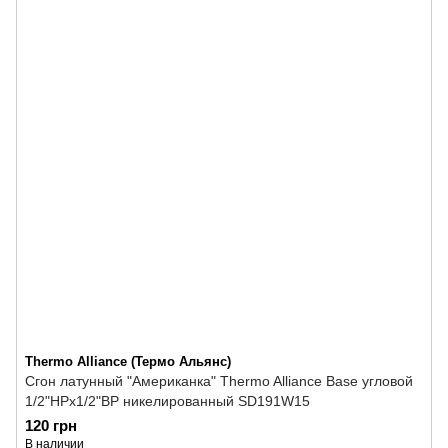
Thermo Alliance (Термо Альянс)
Сгон латунный "Американка" Thermo Alliance Base угловой
1/2"НРх1/2"ВР никелированный SD191W15
120 грн
В наличии