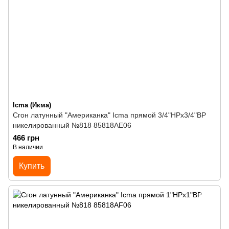
Icma (Икма)
Сгон латунный "Американка" Icma прямой 3/4"НРх3/4"ВР
никелированный №818 85818AE06
466 грн
В наличии
Купить