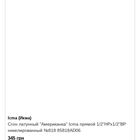
Icma (Икма)
Сгон латунный "Американка" Icma прямой 1/2"НРх1/2"ВР
никелированный №818 85818AD06
345 грн