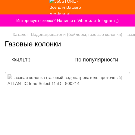
Интересует скидка? Напиши в Viber или Telegram ;)
Каталог
Водонагреватели (бойлеры, газовые колонки)
Газо
Газовые колонки
Фильтр
По популярности