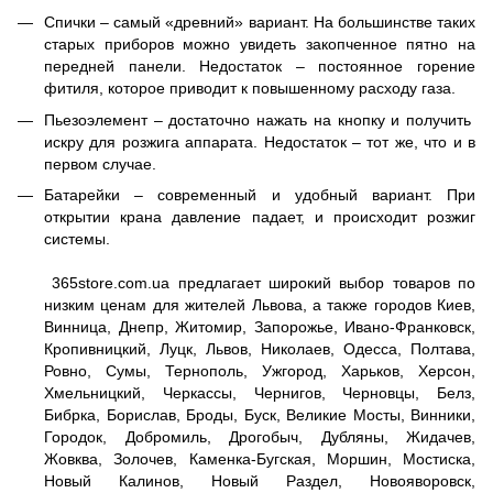
Спички – самый «древний» вариант. На большинстве таких
старых приборов можно увидеть закопченное пятно на
передней панели. Недостаток – постоянное горение
фитиля, которое приводит к повышенному расходу газа.
Пьезоэлемент – достаточно нажать на кнопку и получить
искру для розжига аппарата. Недостаток – тот же, что и в
первом случае.
Батарейки – современный и удобный вариант. При
открытии крана давление падает, и происходит розжиг
системы.
365store.com.ua предлагает широкий выбор товаров по
низким ценам для жителей Львова, а также городов Киев,
Винница, Днепр, Житомир, Запорожье, Ивано-Франковск,
Кропивницкий, Луцк, Львов, Николаев, Одесса, Полтава,
Ровно, Сумы, Тернополь, Ужгород, Харьков, Херсон,
Хмельницкий, Черкассы, Чернигов, Черновцы, Белз,
Бибрка, Борислав, Броды, Буск, Великие Мосты, Винники,
Городок, Добромиль, Дрогобыч, Дубляны, Жидачев,
Жовква, Золочев, Каменка-Бугская, Моршин, Мостиска,
Новый Калинов, Новый Раздел, Новояворовск,