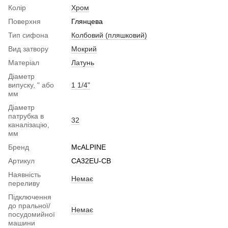
Колір
Хром
Поверхня
Глянцева
Тип сифона
Колбовий (пляшковий)
Вид затвору
Мокрий
Матеріал
Латунь
Діаметр
випуску, " або
1 1/4"
мм
Діаметр
патрубка в
32
каналізацію,
мм
Бренд
McALPINE
Артикул
CA32EU-CB
Наявність
Немає
переливу
Підключення
до пральної/
Немає
посудомийної
машини