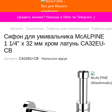
Цікавить знижка? Напиши в Viber чи Telegram ;)
Каталог
Сантехніка
Сифони для умивальника
Сифони для
Сифон для умивальника McALPINE
1 1/4″ x 32 мм хром латунь CA32EU-
CB
Артикул:
CA32EU-CB
Написати відгук