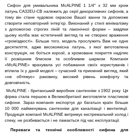
Сифон для умивальника McALPINE 1 1/4″ x 32 мм хром
латунь CA32EU-CB належить до серії декоративних сифонів, а
тому він стане чудовою окрасою Вашої ванни та допоможе
створити неповторний інтер’єр. Виконаний у стилі мінімалізму
з допомогою строгих ліній та лаконічної форми – завдяки
цьому колба має естетичний вигляд та не створює враження
«громіздкості». Більше того, модель прослужить Вам не одне
десятиліття, адже високоякісна латунь, з якої виготовлена
конструкція, не боїться корозії, а хромоване покриття наділяє
її розкішним блиском та особливим шармом. Компанія
«McALPINE» врахувала усі побажання своїх користувачів і
втілила їх у даній моделі – сучасний та приємний вигляд, який
«не обтяжує» раковину, високий рівень комфорту та
довговічність.
McALPINE - британський виробник сантехніки з 1902 року. Ця
фірма стала першою в Великобританії виготовляти пластикові
сифони. Зараз компанія експортує до багатьох країн більше
10 000 найменувань сантехніки для каналізації і вентиляції.
Продукція компанії McALPINE витримує екстремальний холод і
спеку, не розбивається і не ламається під час експлуатації.
Переваги та технічні особливості сифона для