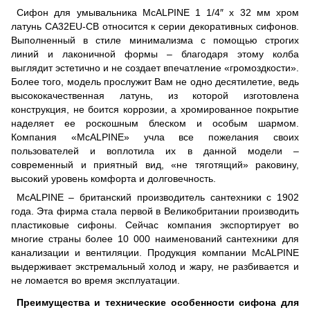
Сифон для умывальника McALPINE 1 1/4″ x 32 мм хром
латунь CA32EU-CB относится к серии декоративных сифонов.
Выполненный в стиле минимализма с помощью строгих
линий и лаконичной формы – благодаря этому колба
выглядит эстетично и не создает впечатление «громоздкости».
Более того, модель прослужит Вам не одно десятилетие, ведь
высококачественная латунь, из которой изготовлена
конструкция, не боится коррозии, а хромированное покрытие
наделяет ее роскошным блеском и особым шармом.
Компания «McALPINE» учла все пожелания своих
пользователей и воплотила их в данной модели –
современный и приятный вид, «не тяготящий» раковину,
высокий уровень комфорта и долговечность.
McALPINE – британский производитель сантехники с 1902
года. Эта фирма стала первой в Великобритании производить
пластиковые сифоны. Сейчас компания экспортирует во
многие страны более 10 000 наименований сантехники для
канализации и вентиляции. Продукция компании McALPINE
выдерживает экстремальный холод и жару, не разбивается и
не ломается во время эксплуатации.
Преимущества и технические особенности сифона для