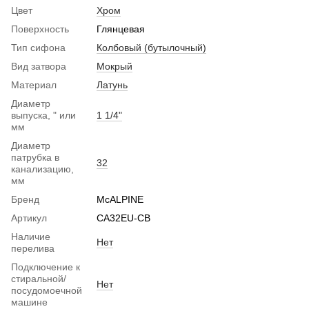
Цвет
Хром
Поверхность
Глянцевая
Тип сифона
Колбовый (бутылочный)
Вид затвора
Мокрый
Материал
Латунь
Диаметр
выпуска, " или
1 1/4"
мм
Диаметр
патрубка в
32
канализацию,
мм
Бренд
McALPINE
Артикул
CA32EU-CB
Наличие
Нет
перелива
Подключение к
стиральной/
Нет
посудомоечной
машине