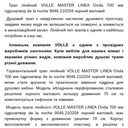
Трап лінійний VOLLE MASTER LINEA Onda 700 мм
гідрозатвор de la noche 9046.210204 чорний матовий
Душовий трап є невід'ємною частиною душового простору,
завдяки якому вода не залишається на поверхні, а зливається
в каналізаційний канал. Лінійний тип трапів є одним з найбільш
потрібних в наш час.
Іспанська компанія VOLLE є одним з провідних
виробників сантехніки. Крім меблів для ванних кімнат і
кераміки різних видів, компанія виробляє душові трапи
різної довжини.
Горизонтальний трап лінійний VOLLE MASTER LINEA Onda
700 мм гідрозатвор de la noche 9046.210204 чорний матовий,
може стати зручною та практичною заміною піддона для
душової кабіни. Модель обладнана перфорованою сталевою
решіткою чорного матового кольору довжиною 70 см та
комплектується сифоном та ніжками.
Модель трапа лінійного VOLLE MASTER LINEA Onda 700 мм
гідрозатвор de la noche 9046.210204 чорний матовий, має
прямокутну форму з довжиною решітки 70 см. Корпус
виготовлений з високоякісного пластику, а решітка з