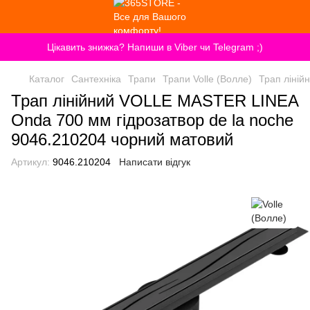
Цікавить знижка? Напиши в Viber чи Telegram ;)
Каталог
Сантехніка
Трапи
Трапи Volle (Волле)
Трап ліній
Трап лінійний VOLLE MASTER LINEA
Onda 700 мм гідрозатвор de la noche
9046.210204 чорний матовий
Артикул:
9046.210204
Написати відгук