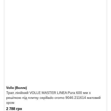
Volle (Волле)
Трап лінійний VOLLE MASTER LINEA Pura 600 мм з
решіткою під плитку cepillado cromo 9046.211614 матовий
хром
2 788 грн