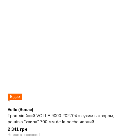
Відео
Volle (Волле)
Трап лінійний VOLLE 9000.202704 з сухим затвором,
решітка "хвиля" 700 мм de la noche чорний
2 341 грн
Немає в наявності