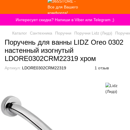
Интересует скидка? Напиши в Viber или Telegram ;)
Каталог
Сантехника
Поручни
Поручни Lidz (Лидз)
Поруче
Поручень для ванны LIDZ Oreo 0302
настенный изогнутый
LDORE0302CRM22319 хром
Артикул:
LDORE0302CRM22319
1 отзыв