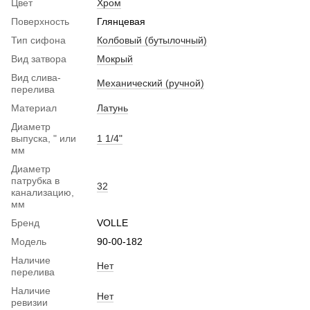
Цвет
Хром
Поверхность
Глянцевая
Тип сифона
Колбовый (бутылочный)
Вид затвора
Мокрый
Вид слива-
Механический (ручной)
перелива
Материал
Латунь
Диаметр
выпуска, " или
1 1/4"
мм
Диаметр
патрубка в
32
канализацию,
мм
Бренд
VOLLE
Модель
90-00-182
Наличие
Нет
перелива
Наличие
Нет
ревизии