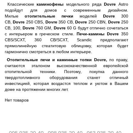
Классические
каминофены
модель
ного ряда
Dovre
Astro
подойдут для домов с современным дизайном.
Милые
отопительные печки
моделей
Dovre
300
СВ,
Dovre
250 CBS,
Dovre
350 CB,
Dovre
250 CBN,
Dovre
250
CB, 100,
Dovre
760 GM,
Dovre
60 G будут отлично сочетаться
с интерьером в греческом стиле.
Печи-камины
Dovre
350
CBS/SCXT, 360 CB/SCXT, Scandic предполагают
прямолинейную стеатитовую облицовку, которая будет
гармонично смотреться в любом интерьере.
Отопительные печи и каминные топки
Dovre,
по праву,
считаются эталоном высококачественной европейской
отопительной техники. Поэтому, покупка данного
твердотопливного оборудования станет отличный
инвестицией, которая воздастся теплом и уютом в Вашем
доме на протяжении многих лет.
Нет товаров
095 935-20-40
098 935-20-40
063 935-20-40