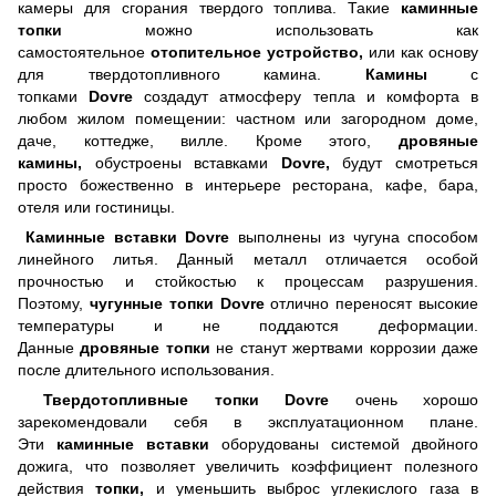
камеры для сгорания твердого топлива. Такие
каминные
топки
можно использовать как
самостоятельное
отопительное устройство,
или как основу
для твердотопливного камина.
Камины
с
топками
Dovre
создадут атмосферу тепла и комфорта в
любом жилом помещении: частном или загородном доме,
даче, коттедже, вилле. Кроме этого,
дровяные
камины,
обустроены вставками
Dovre,
будут смотреться
просто божественно в интерьере ресторана, кафе, бара,
отеля или гостиницы.
Каминные вставки
Dovre
выполнены из чугуна способом
линейного литья. Данный металл отличается особой
прочностью и стойкостью к процессам разрушения.
Поэтому,
чугунные топки
Dovre
отлично переносят высокие
температуры и не поддаются деформации.
Данные
дровяные топки
не станут жертвами коррозии даже
после длительного использования.
Твердотопливные топки
Dovre
очень хорошо
зарекомендовали себя в эксплуатационном плане.
Эти
каминные вставки
оборудованы системой двойного
дожига, что позволяет увеличить коэффициент полезного
действия
топки,
и уменьшить выброс углекислого газа в