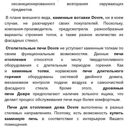
несанкционированного возгорания окружающих
предметов.
В плане внешнего вида,
каминные вставки
Dovre,
ни в коем
случае, не разочаруют своих покупателей. Поскольку,
компания-производитель предусмотрела разнообразные
варианты строения топок, а также разное количество их
фасадных стекол.
Отопительные печи
Dovre
не уступают каминным топкам по
своим функциональным возможностям. Данные
печи
отопления
относятся к числу твердотопливного
оборудования с длительным периодом горения. Как
и
каминные топки
, норвежские
печи длительного
горения
оборудованы системой двойного дожига,
механизмом контроля подачи воздуха и самоочисткой
фасадного стекла. Кроме этого,
дровяные
печи
Довре
предполагают наличие зольного ящика, что
делает процесс обслуживания печи еще более комфортным.
Печи для отопления дома
Dovre
выполнены в разных
стилевых направлениях. Поэтому, есть возможность
купить
каминную печь
в соответствии с интерьером Вашего
помещения.