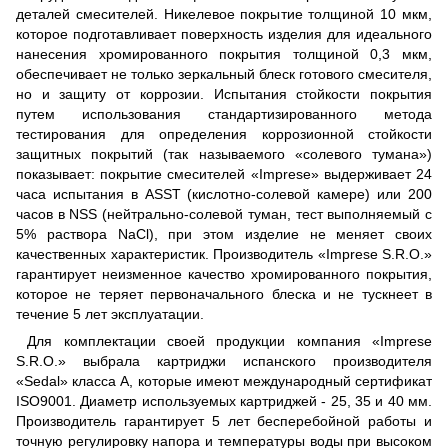
деталей смесителей. Никелевое покрытие толщиной 10 мкм,
которое подготавливает поверхность изделия для идеального
нанесения хромированного покрытия толщиной 0,3 мкм,
обеспечивает не только зеркальный блеск готового смесителя,
но и защиту от коррозии. Испытания стойкости покрытия
путем использования стандартизированного метода
тестирования для определения коррозионной стойкости
защитных покрытий (так называемого «солевого тумана»)
показывает: покрытие смесителей «Imprese» выдерживает 24
часа испытания в ASST (кислотно-солевой камере) или 200
часов в NSS (нейтрально-солевой туман, тест выполняемый с
5% раствора NaCl), при этом изделие не меняет своих
качественных характеристик. Производитель «Imprese S.R.O.»
гарантирует неизменное качество хромированного покрытия,
которое не теряет первоначального блеска и не тускнеет в
течение 5 лет эксплуатации.
Для комплектации своей продукции компания «Imprese
S.R.O.» выбрала картриджи испанского производителя
«Sedal» класса А, которые имеют международный сертификат
ISO9001. Диаметр используемых картриджей - 25, 35 и 40 мм.
Производитель гарантирует 5 лет бесперебойной работы и
точную регулировку напора и температуры воды при высоком