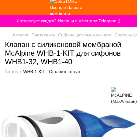
Интересует скидка? Напиши в Viber или Telegram ;)
Каталог
Сантехника
Сифоны для умывальника
Сифоны дл
Клапан с силиконовой мембраной
McAlpine WHB-1-KIT для сифонов
WHB1-32, WHB1-40
Артикул:
WHB-1-KIT
Оставить отзыв