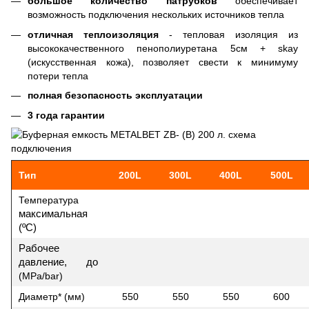
большое количество патрубков
обеспечивает
возможность подключения нескольких источников тепла
отличная теплоизоляция
- тепловая изоляция из
высококачественного пенополиуретана 5см + skay
(искусственная кожа), позволяет свести к минимуму
потери тепла
полная безопасность эксплуатации
3 года гарантии
Тип
200L
300L
400L
500L
Температура
максимальная
(ºС)
Рабочее
давление, до
(MPa/bar)
Диаметр* (мм)
550
550
550
600