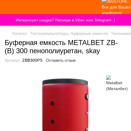
Интересует скидка? Напиши в Viber или Telegram ;)
Каталог
Теплоаккумуляторы, буферные емкости
Теплоакку
Буферная емкость METALBET ZB-
(B) 300 пенополиуретан, skay
Артикул:
ZBB300PS
Оставить отзыв