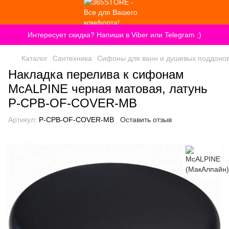
Интересует скидка? Напиши в Viber или Telegram ;)
Каталог
Сантехника
Сифоны для ванн и душевых поддоно
Накладка перелива к сифонам
McALPINE черная матовая, латунь
P-CPB-OF-COVER-MB
Артикул:
P-CPB-OF-COVER-MB
Оставить отзыв