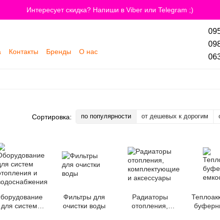
Интересует скидка? Напиши в Viber или Telegram ;)
095
098
а
Контакты
Бренды
О нас
063
по популярности
от дешевых к дорогим
Сортировка:
борудование
Фильтры для
Радиаторы
Теплоак
для систем
очистки воды
отопления,
буферн
отопления и
комплектующие