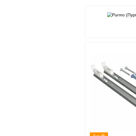
в
Хит 😍