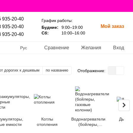
 935-20-40
График работы:
Мой заказ
 935-20-40
Будние:
9:00–19:00
Сб:
10:00–16:00
 935-20-40
Сравнение
Желания
Вход
Рус
от дорогих к дешевым
по названию
Отображение:
кумуляторы,
Котлы
Водонагреватели
Дымох
ые емкости
отопления
(бойлеры,
газовые колонки)