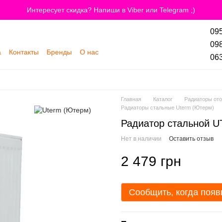
Интересует скидка? Напиши в Viber или Telegram ;)
095
098
а
Контакты
Бренды
О нас
063
Главная
Каталог
Радиаторы ото
Радиаторы стальные Uterm (Ютерм)
Радиатор стальной U
Нет в наличии
Оставить отзыв
2 479 грн
Сообщить, когда появ