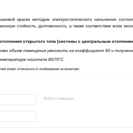
шковой краски методом электростатического напыления состои
зионную стойкость, долговечность, а также соответствие всем э
отопления открытого типа (системы с центральным отоплени
димо объем помещения умножить на коэффициент 60 и получен
емпературе носителя 90/70°С.
елия может отличаться от изображения на мониторе.
Войти с помощью