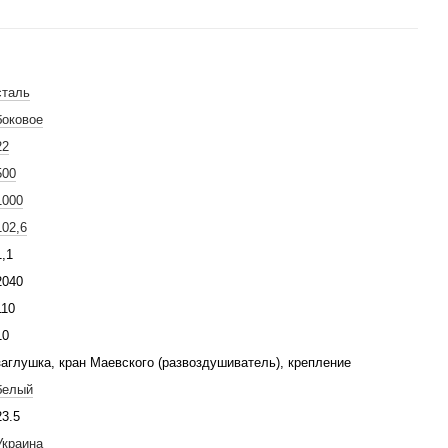
сталь
боковое
22
500
1000
102,6
1,1
2040
110
10
заглушка, кран Маевского (развоздушиватель), крепление
белый
23.5
Украина