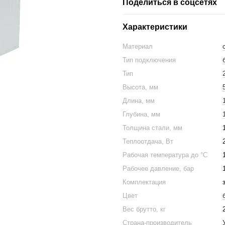
Поделиться в соцсетях
Характеристики
Материал
Тип подключения
Тип
Высота, мм
Длина, мм
Глубина, мм
Толщина стали, мм
Теплоотдача, Вт
Рабочая температура до °С
Рабочее давление, бар
Комплектация
Цвет
Вес брутто, кг
Страна-производитель