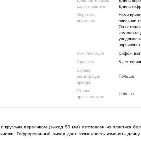
Дополнительные
Длина перел
характеристики
Длина гофр
Обратите
Нами прило
внимание
описании т
Он оставля
комплектац
уведомлени
варьироват
Комплектация
Сифон, вып
Гарантия
5 лет офиц
Страна
регистрации
Польша
бренда
Страна-
Польша
производитель
 круглым переливом (выход 50 мм) изготовлен из пластика бело
очистки. Гофрированный выход дает возможность изменять длину