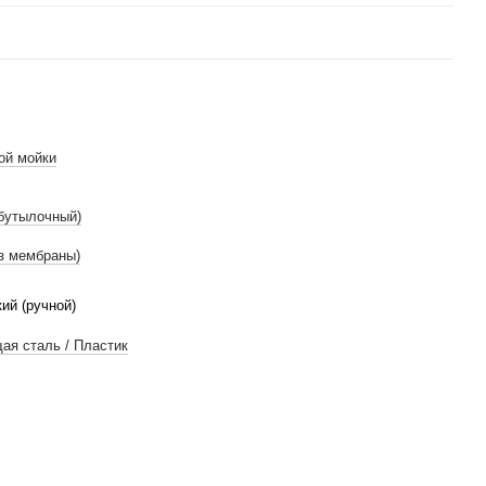
ой мойки
бутылочный)
з мембраны)
ий (ручной)
я сталь / Пластик