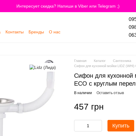
Интересует скидка? Напиши в Viber или Telegram ;)
095
098
а
Контакты
Бренды
О нас
063
Главная
Каталог
Сантехника
Сифон для кухонной мойки LIDZ (WHI) 
Сифон для кухонной 
ECO с круглым перел
В наличии
Оставить отзыв
457 грн
Купить