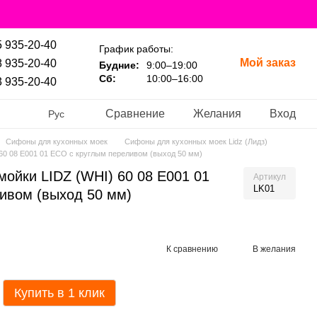
 935-20-40
График работы:
Мой заказ
 935-20-40
Будние:
9:00–19:00
Сб:
10:00–16:00
 935-20-40
Сравнение
Желания
Вход
Рус
Сифоны для кухонных моек
Сифоны для кухонных моек Lidz (Лидз)
60 08 E001 01 ECO с круглым переливом (выход 50 мм)
мойки LIDZ (WHI) 60 08 E001 01
Артикул
LK01
ивом (выход 50 мм)
К сравнению
В желания
Купить в 1 клик