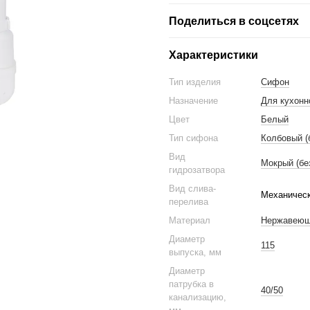
Поделиться в соцсетях
Характеристики
Тип изделия
Сифон
Назначение
Для кухонн
Цвет
Белый
Тип сифона
Колбовый (
Вид
Мокрый (бе
гидрозатвора
Вид слива-
Механическ
перелива
Материал
Нержавеюща
Диаметр
115
выпуска, мм
Диаметр
патрубка в
40/50
канализацию,