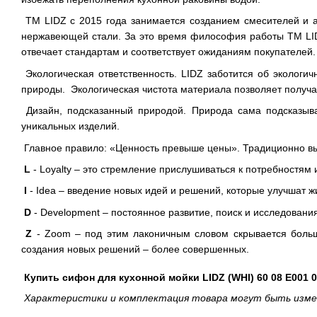
ТМ LIDZ с 2015 года занимается созданием смесителей и а
нержавеющей стали. За это время философия работы ТМ LID
отвечает стандартам и соответствует ожиданиям покупателей.
Экологическая ответственность. LIDZ заботится об экологи
природы. Экологическая чистота материала позволяет получа
Дизайн, подсказанный природой. Природа сама подсказывае
уникальных изделий.
Главное правило: «Ценность превыше цены». Традиционно выс
L
- Loyalty – это стремление прислушиваться к потребностям 
I
- Idea – введение новых идей и решений, которые улучшат ж
D
- Development – ​​постоянное развитие, поиск и исследован
Z
- Zoom – под этим лаконичным словом скрывается большо
создания новых решений – более совершенных.
Купить сифон для кухонной мойки LIDZ (WHI) 60 08 E001
Характеристики и комплектация товара могут быть измен