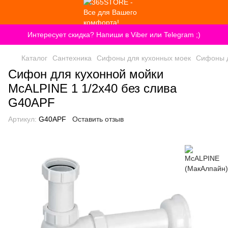
Интересует скидка? Напиши в Viber или Telegram ;)
Каталог
Сантехника
Сифоны для кухонных моек
Сифоны д
Сифон для кухонной мойки
McALPINE 1 1/2х40 без слива
G40APF
Артикул:
G40APF
Оставить отзыв