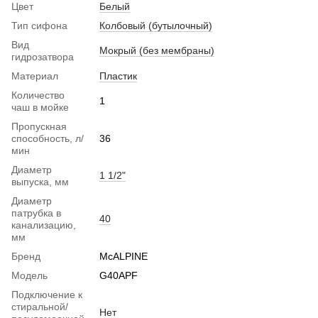
Цвет
Белый
Тип сифона
Колбовый (бутылочный)
Вид
Мокрый (без мембраны)
гидрозатвора
Материал
Пластик
Количество
1
чаш в мойке
Пропускная
способность, л/
36
мин
Диаметр
1 1/2"
выпуска, мм
Диаметр
патрубка в
40
канализацию,
мм
Бренд
McALPINE
Модель
G40APF
Подключение к
стиральной/
Нет