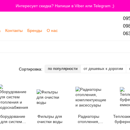
Интересует скидка? Напиши в Viber или Telegram ;)
095
098
а
Контакты
Бренды
О нас
063
по популярности
от дешевых к дорогим
Сортировка:
борудование
Фильтры для
Радиаторы
Теплоак
для систем
очистки воды
отопления,
буферн
отопления и
комплектующие