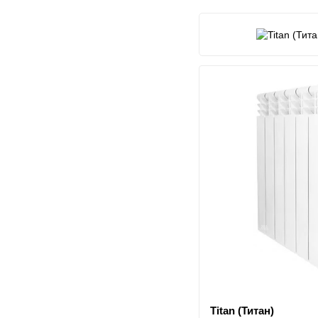
в
Titan (Титан)