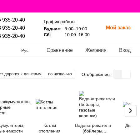
 935-20-40
График работы:
Мой заказ
 935-20-40
Будние:
9:00–19:00
Сб:
10:00–16:00
 935-20-40
Сравнение
Желания
Вход
Рус
от дорогих к дешевым
по названию
Отображение:
кумуляторы,
Котлы
Водонагреватели
Дымох
ые емкости
отопления
(бойлеры,
газовые колонки)