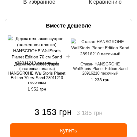
В избранное
К сравнению
Вместе дешевле
Держатель аксессуаров
Стакан HANSGROHE
(настенная планка)
WallStoris Planet Edition Sand
HANSGROHE WallStoris Planet
28916210 песочный
H
Edition 70 см Sand 28911210
1 233 грн
песочный
1 952 грн
3 153 грн
3 185 грн
Купить