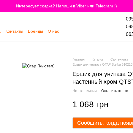
Интересует скидка? Напиши в Viber или Telegram ;)
095
098
а
Контакты
Бренды
О нас
063
Главная
Каталог
Сантехника
Ершик для унитаза QTAP Stetka 3102
Ершик для унитаза Q
настенный хром QTS
Нет в наличии
Оставить отзыв
1 068 грн
Сообщить, когда появ