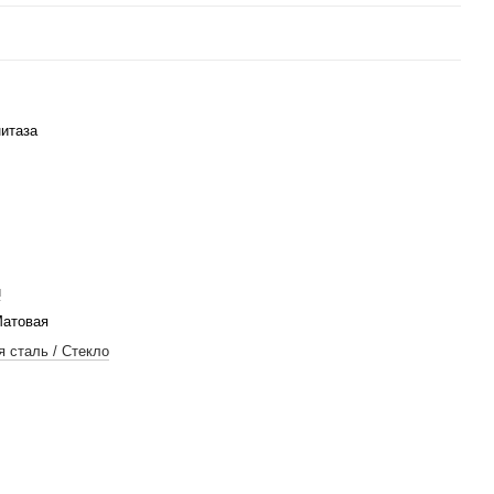
итаза
й
Матовая
 сталь / Стекло