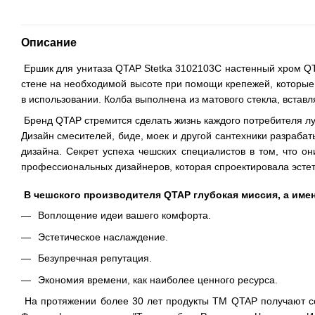
Описание
Ершик для унитаза QTAP Stetka 3102103C настенный хром QT
стене на необходимой высоте при помощи крепежей, которые 
в использовании. Колба выполнена из матового стекла, вставл
Бренд QTAP стремится сделать жизнь каждого потребителя лу
Дизайн смесителей, биде, моек и другой сантехники разрабат
дизайна. Секрет успеха чешских специалистов в том, что о
профессиональных дизайнеров, которая спроектировала эстет
В чешского производителя QTAP глубокая миссия, а име
Воплощение идеи вашего комфорта.
Эстетическое наслаждение.
Безупречная репутация.
Экономия времени, как наиболее ценного ресурса.
На протяжении более 30 лет продукты TM QTAP получают се