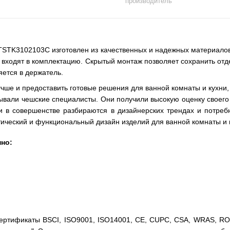
производитель
STK3102103C изготовлен из качественных и надежных материалов, 
входят в комплектацию. Скрытый монтаж позволяет сохранить отдел
яется в держатель.
чше и предоставить готовые решения для ванной комнаты и кухни,
ывали чешские специалисты. Они получили высокую оценку своего т
ни в совершенстве разбираются в дизайнерских трендах и потре
ический и функциональный дизайн изделий для ванной комнаты и 
нно:
ртификаты BSCI, ISO9001, ISO14001, CE, CUPC, CSA, WRAS, ROH