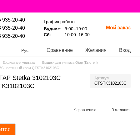
 935-20-40
График работы:
Мой заказ
 935-20-40
Будние:
9:00–19:00
Сб:
10:00–16:00
 935-20-40
Сравнение
Желания
Вход
Рус
Ершики для унитаза
Ершики для унитаза Qtap (Кьютеп)
103C настенный хром QTSTK3102103C
TAP Stetka 3102103C
Артикул
QTSTK3102103C
TK3102103C
К сравнению
В желания
ится