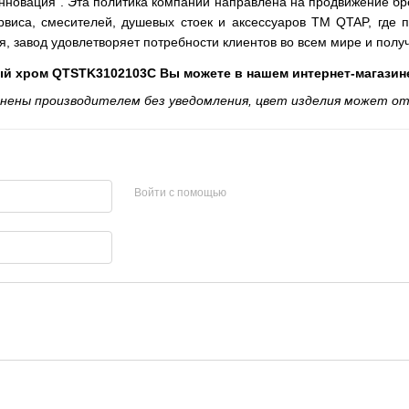
нновация". Эта политика компании направлена ​​на продвижение б
виса, смесителей, душевых стоек и аксессуаров TM QTAP, где п
, завод удовлетворяет потребности клиентов во всем мире и получ
ный хром QTSTK3102103C Вы можете в нашем интернет-магазин
ены производителем без уведомления, цвет изделия может от
Войти с помощью