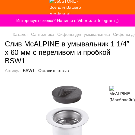
Интересует скидка? Напиши в Viber или Telegram ;)
Каталог
Сантехника
Сифоны для умывальника
Сифоны дл
Слив McALPINE в умывальник 1 1/4″
x 60 мм с переливом и пробкой
BSW1
Артикул:
BSW1
Оставить отзыв