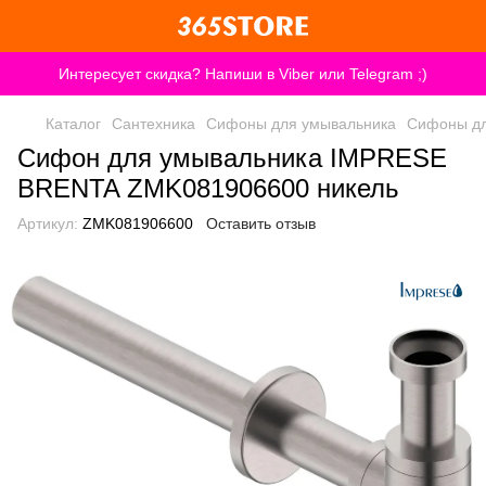
Интересует скидка? Напиши в Viber или Telegram ;)
Каталог
Сантехника
Сифоны для умывальника
Сифоны дл
Сифон для умывальника IMPRESE
BRENTA ZMK081906600 никель
Артикул:
ZMK081906600
Оставить отзыв