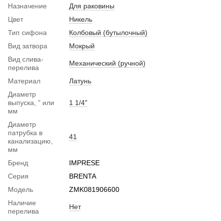
Назначение
Для раковины
Цвет
Никель
Тип сифона
Колбовый (бутылочный)
Вид затвора
Мокрый
Вид слива-
Механический (ручной)
перелива
Материал
Латунь
Диаметр
выпуска, " или
1 1/4"
мм
Диаметр
патрубка в
41
канализацию,
мм
Бренд
IMPRESE
Серия
BRENTA
Модель
ZMK081906600
Наличие
Нет
перелива